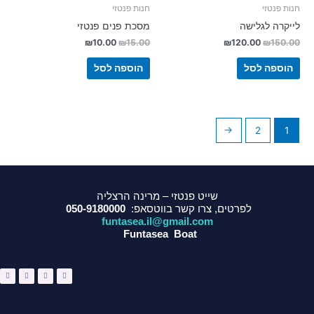
חנות פנטזי
חנות פנטזי
לייקרה לגלישה
מסכת פנים פנטזי
₪
10.00
₪
15.00
₪
120.00
₪
150.00
הוספה לסל
הוספה לסל
←
2
1
שייט פנטזי – מרינה הרצליה
לפרטים, צרו קשר בווטסאפ:
050-9180000
funtasea.il@gmail.com
Funtasea Boat
W
I
Y
F
h
n
o
a
a
s
u
c
t
t
t
e
s
a
u
b
a
g
b
o
p
r
e
o
p
a
k
m
-