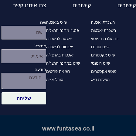
f
קישורים
קישורים
צרו איתנו קשר
השכרת יאכטה
שייט ביאכטה
שם
השכרת יאכטות
פנטזי מרינה הרצליה
יום הולדת בפנטזי
יאכטה להשכרה
אימייל
שייט טורנדו
יאכטות להשכרה
שייט אקסטרים
יאכטות בהרצליה
שייט רומנטי
שייט במרינה הרצליה
הודעה
פנטזי אקסטרים
רשימת פריטים
הפלגת דייג
סובלימציה
שליחה
www.funtasea.co.il