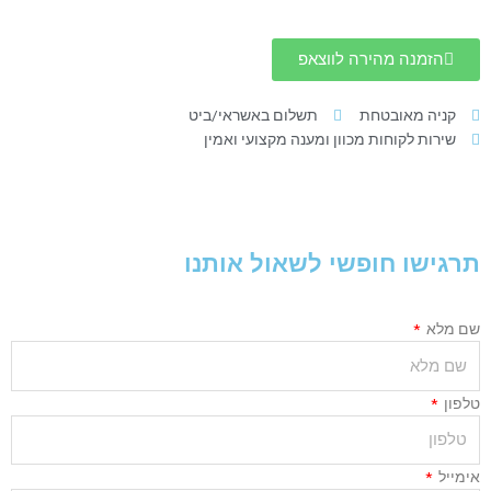
t
t
e
t
a
u
b
s
g
b
o
a
הזמנה מהירה לווצאפ
r
e
o
p
a
k
p
קניה מאובטחת
תשלום באשראי/ביט
m
שירות לקוחות מכוון ומענה מקצועי ואמין
תרגישו חופשי לשאול אותנו
שם מלא
טלפון
אימייל