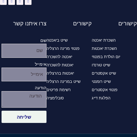
t
t
t
e
s
a
u
b
a
g
b
o
p
r
e
o
p
a
k
m
-
f
קישורים
קישורים
צרו איתנו קשר
השכרת יאכטה
שייט ביאכטה
שם
השכרת יאכטות
פנטזי מרינה הרצליה
יום הולדת בפנטזי
יאכטה להשכרה
אימייל
שייט טורנדו
יאכטות להשכרה
שייט אקסטרים
יאכטות בהרצליה
שייט רומנטי
שייט במרינה הרצליה
הודעה
פנטזי אקסטרים
רשימת פריטים
הפלגת דייג
סובלימציה
שליחה