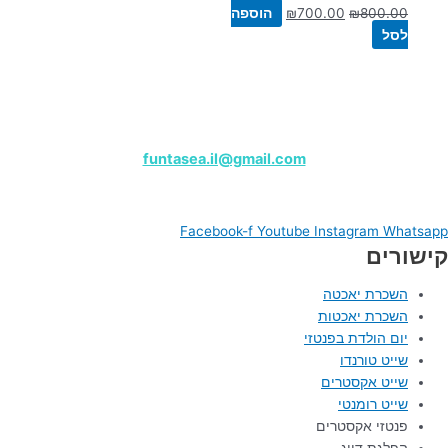
800.00
₪
700.00
₪
הוספה
לסל
שייט פנטזי – מרינה הרצליה
לפרטים, צרו קשר בווטסאפ:
050-9180000
funtasea.il@gmail.com
Funtasea Boat
Facebook-f
Youtube
Instagram
Whatsapp
קישורים
השכרת יאכטה
השכרת יאכטות
יום הולדת בפנטזי
שייט טורנדו
שייט אקסטרים
שייט רומנטי
פנטזי אקסטרים