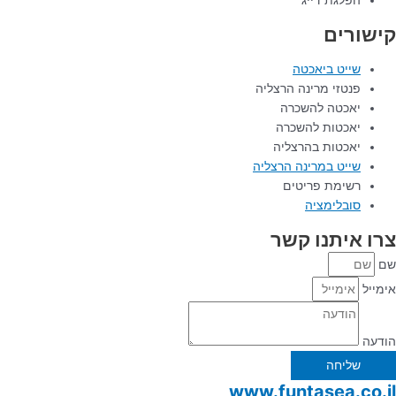
הפלגת דייג
קישורים
שייט ביאכטה
פנטזי מרינה הרצליה
יאכטה להשכרה
יאכטות להשכרה
יאכטות בהרצליה
שייט במרינה הרצליה
רשימת פריטים
סובלימציה
צרו איתנו קשר
שם
אימייל
הודעה
שליחה
www.funtasea.co.il