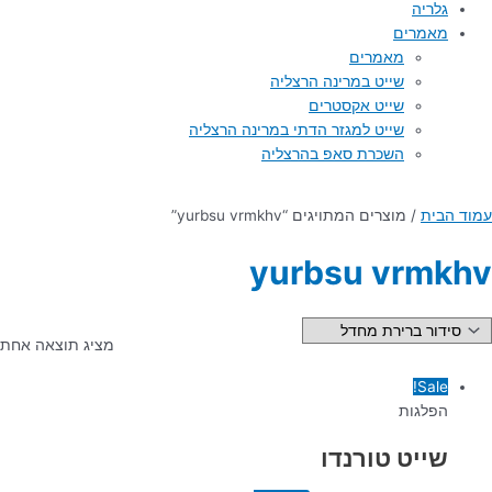
גלריה
מאמרים
מאמרים
שייט במרינה הרצליה
שייט אקסטרים
שייט למגזר הדתי במרינה הרצליה
השכרת סאפ בהרצליה
עמוד הבית
/ מוצרים המתויגים “yurbsu vrmkhv”
yurbsu vrmkhv
מציג תוצאה אחת
Sale!
הפלגות
שייט טורנדו