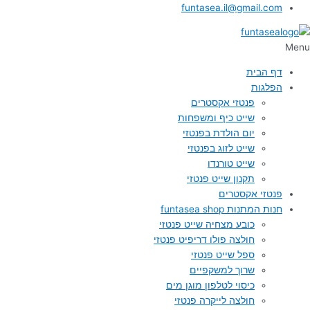
funtasea.il@gmail.com
Menu
דף הבית
הפלגות
פנטזי אקסטרים
שייט כיף ומשפחות
יום הולדת בפנטזי
שייט לזוג בפנטזי
שייט טורנדו
תקנון שייט פנטזי
פנטזי אקסטרים
חנות המתנות funtasea shop
כובע מצחיה שייט פנטזי
חולצה פולו דריפיט פנטזי
ספל שייט פנטזי
שרוך למשקפיים
כיסוי לטלפון מוגן מים
חולצה לייקרה פנטזי