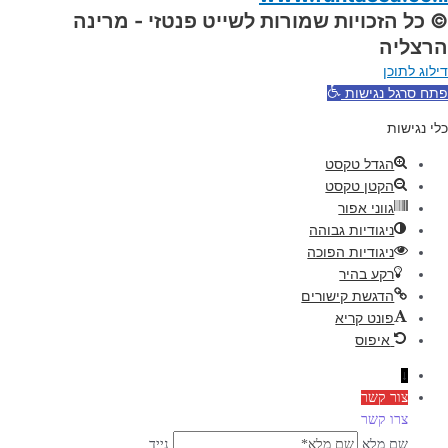
© כל הזכויות שמורות לשייט פנטזי - מרינה
הרצליה
דילוג לתוכן
פתח סרגל נגישות
כלי נגישות
הגדל טקסט
הקטן טקסט
גווני אפור
ניגודיות גבוהה
ניגודיות הפוכה
רקע בהיר
הדגשת קישורים
פונט קריא
איפוס
↓
צור קשר
צרו קשר
שם מלא
נייד