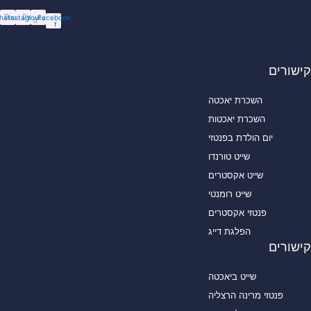
Whatsapp
Instagram
Youtube
Facebook-
f
שורים
השכרת יאכטה
השכרת יאכטות
יום הולדת בפנטזי
שייט טורנדו
שייט אקסטרים
שייט רומנטי
פנטזי אקסטרים
הפלגת דייג
שורים
שייט ביאכטה
פנטזי מרינה הרצליה