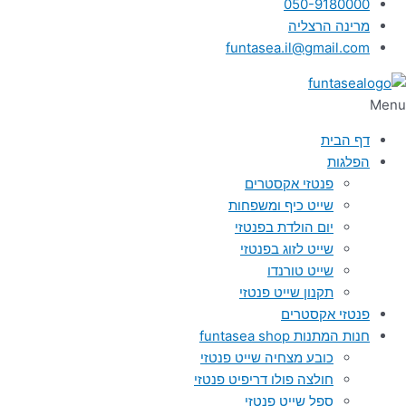
050-9180000
מרינה הרצליה
funtasea.il@gmail.com
Menu
דף הבית
הפלגות
פנטזי אקסטרים
שייט כיף ומשפחות
יום הולדת בפנטזי
שייט לזוג בפנטזי
שייט טורנדו
תקנון שייט פנטזי
פנטזי אקסטרים
חנות המתנות funtasea shop
כובע מצחיה שייט פנטזי
חולצה פולו דריפיט פנטזי
ספל שייט פנטזי