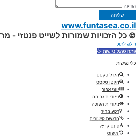
הודעה
שליחה
www.funtasea.co.il
© כל הזכויות שמורות לשייט פנטזי - מר
דילוג לתוכן
פתח סרגל נגישות
כלי נגישות
הגדל טקסט
הקטן טקסט
גווני אפור
ניגודיות גבוהה
ניגודיות הפוכה
רקע בהיר
הדגשת קישורים
פונט קריא
איפוס