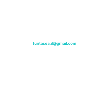
שייט פנטזי – מרינה הרצליה
לפרטים, צרו קשר בווטסאפ:
050-9180000
funtasea.il@gmail.com
Funtasea Boat