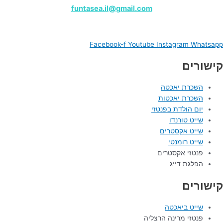
funtasea.il@gmail.com
Funtasea Boat
Facebook-f
Youtube
Instagram
Whatsapp
קישורים
השכרת יאכטה
השכרת יאכטות
יום הולדת בפנטזי
שייט טורנדו
שייט אקסטרים
שייט רומנטי
פנטזי אקסטרים
הפלגת דייג
קישורים
שייט ביאכטה
פנטזי מרינה הרצליה