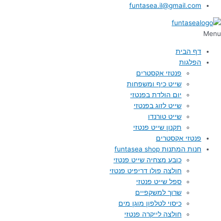
funtasea.il@gmail.com
Menu
דף הבית
הפלגות
פנטזי אקסטרים
שייט כיף ומשפחות
יום הולדת בפנטזי
שייט לזוג בפנטזי
שייט טורנדו
תקנון שייט פנטזי
פנטזי אקסטרים
חנות המתנות funtasea shop
כובע מצחיה שייט פנטזי
חולצה פולו דריפיט פנטזי
ספל שייט פנטזי
שרוך למשקפיים
כיסוי לטלפון מוגן מים
חולצה לייקרה פנטזי