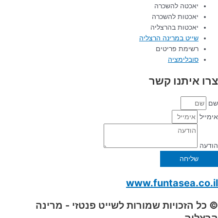
יאכטה להשכרה
יאכטות להשכרה
יאכטות בהרצליה
שייט במרינה הרצליה
רשימת פריטים
סובלימציה
צרו איתנו קשר
שם
אימייל
הודעה
שליחה
www.funtasea.co.il
© כל הזכויות שמורות לשייט פנטזי - מרינה