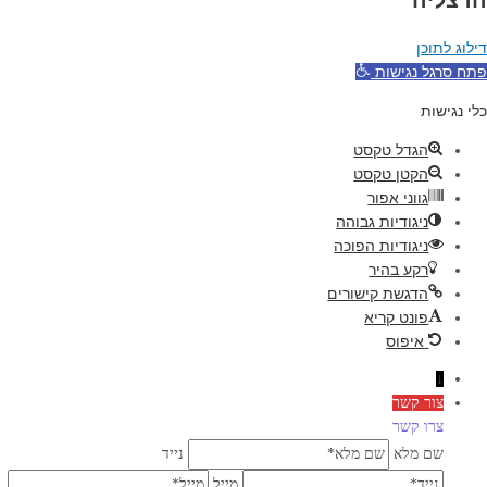
הרצליה
דילוג לתוכן
פתח סרגל נגישות
כלי נגישות
הגדל טקסט
הקטן טקסט
גווני אפור
ניגודיות גבוהה
ניגודיות הפוכה
רקע בהיר
הדגשת קישורים
פונט קריא
איפוס
↓
צור קשר
צרו קשר
שם מלא
נייד
מייל