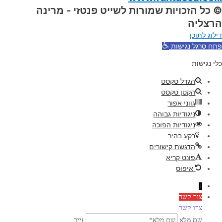
© כל הזכויות שמורות לשייט פנטזי - מרינה
הרצליה
דילוג לתוכן
פתח סרגל נגישות
כלי נגישות
הגדל טקסט
הקטן טקסט
גווני אפור
ניגודיות גבוהה
ניגודיות הפוכה
רקע בהיר
הדגשת קישורים
פונט קריא
איפוס
↓
צור קשר
צרו קשר
שם מלא
נייד