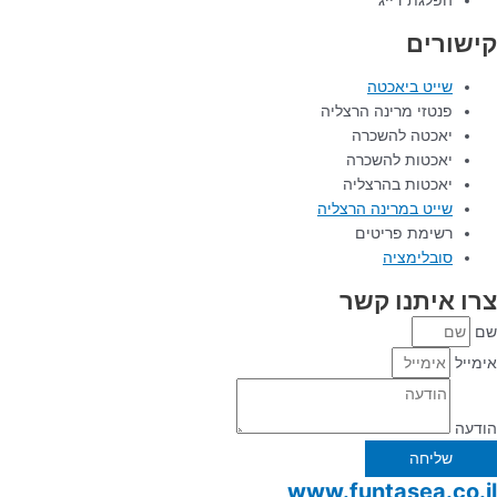
הפלגת דייג
קישורים
שייט ביאכטה
פנטזי מרינה הרצליה
יאכטה להשכרה
יאכטות להשכרה
יאכטות בהרצליה
שייט במרינה הרצליה
רשימת פריטים
סובלימציה
צרו איתנו קשר
שם
אימייל
הודעה
שליחה
www.funtasea.co.il