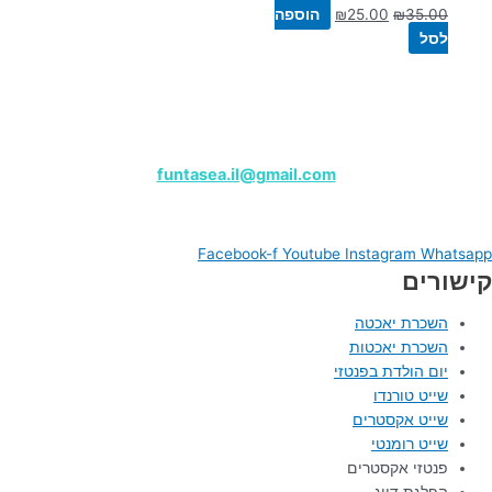
35.00
₪
25.00
₪
הוספה
לסל
שייט פנטזי – מרינה הרצליה
לפרטים, צרו קשר בווטסאפ:
050-9180000
funtasea.il@gmail.com
Funtasea Boat
Facebook-f
Youtube
Instagram
Whatsapp
קישורים
השכרת יאכטה
השכרת יאכטות
יום הולדת בפנטזי
שייט טורנדו
שייט אקסטרים
שייט רומנטי
פנטזי אקסטרים