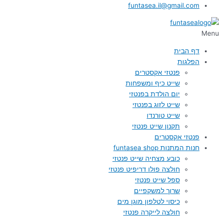
funtasea.il@gmail.com
Menu
דף הבית
הפלגות
פנטזי אקסטרים
שייט כיף ומשפחות
יום הולדת בפנטזי
שייט לזוג בפנטזי
שייט טורנדו
תקנון שייט פנטזי
פנטזי אקסטרים
חנות המתנות funtasea shop
כובע מצחיה שייט פנטזי
חולצה פולו דריפיט פנטזי
ספל שייט פנטזי
שרוך למשקפיים
כיסוי לטלפון מוגן מים
חולצה לייקרה פנטזי