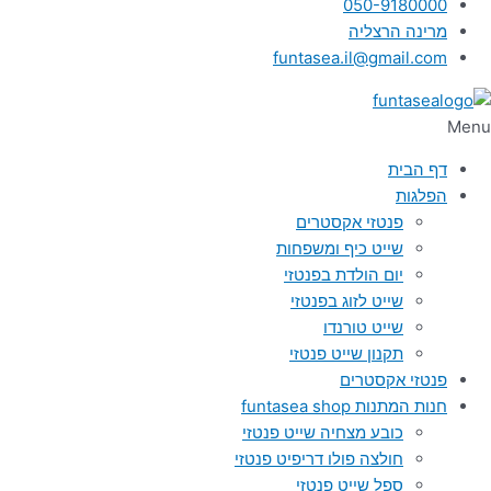
050-9180000
מרינה הרצליה
funtasea.il@gmail.com
Menu
דף הבית
הפלגות
פנטזי אקסטרים
שייט כיף ומשפחות
יום הולדת בפנטזי
שייט לזוג בפנטזי
שייט טורנדו
תקנון שייט פנטזי
פנטזי אקסטרים
חנות המתנות funtasea shop
כובע מצחיה שייט פנטזי
חולצה פולו דריפיט פנטזי
ספל שייט פנטזי