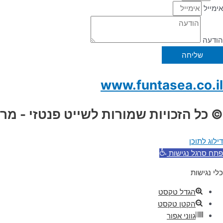
אימייל
הודעה
שליחה
www.funtasea.co.il
© כל הזכויות שמורות לשייט פנטזי - מר
דילוג לתוכן
פתח סרגל נגישות
כלי נגישות
הגדל טקסט
הקטן טקסט
גווני אפור