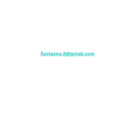
שייט פנטזי – מרינה הרצליה
לפרטים, צרו קשר בווטסאפ:
050-9180000
funtasea.il@gmail.com
Funtasea Boat