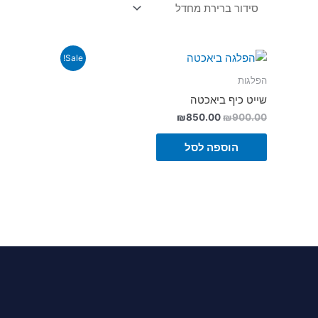
Sale!
הפלגות
שייט כיף ביאכטה
₪
850.00
₪
900.00
הוספה לסל