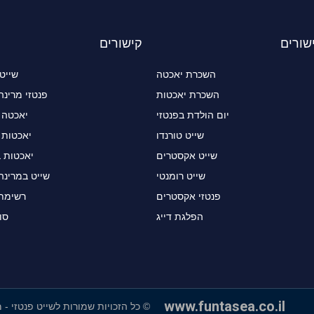
שורים
קישורים
השכרת יאכטה
שייט
השכרת יאכטות
פנטזי מרינה
יום הולדת בפנטזי
יאכטה 
שייט טורנדו
יאכטות 
שייט אקסטרים
יאכטות 
שייט רומנטי
שייט במרינה
פנטזי אקסטרים
רשימת 
הפלגת דייג
סו
www.funtasea.co.il
© כל הזכויות שמורות לשייט פנטזי - 