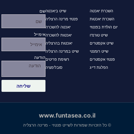
השכרת יאכטה
שייט ביאכטה
שם
השכרת יאכטות
פנטזי מרינה הרצליה
יום הולדת בפנטזי
יאכטה להשכרה
אימייל
שייט טורנדו
יאכטות להשכרה
שייט אקסטרים
יאכטות בהרצליה
שייט רומנטי
שייט במרינה הרצליה
הודעה
פנטזי אקסטרים
רשימת פריטים
הפלגת דייג
סובלימציה
שליחה
www.funtasea.co.il
© כל הזכויות שמורות לשייט פנטזי - מרינה הרצליה