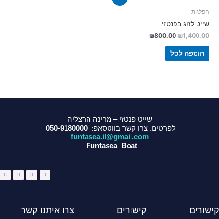
הפלגות
שייט לזוג בפנטזי
₪
800.00
₪
1,400.00
הוספה לסל
שייט פנטזי – מרינה הרצליה
לפרטים, צרו קשר בווטסאפ:
050-9180000
funtasea.il@gmail.com
Funtasea Boat
W
I
Y
F
h
n
o
a
a
s
u
c
t
t
t
e
s
a
u
b
a
g
b
o
p
r
e
o
p
a
k
m
-
f
קישורים
קישורים
צרו איתנו קשר