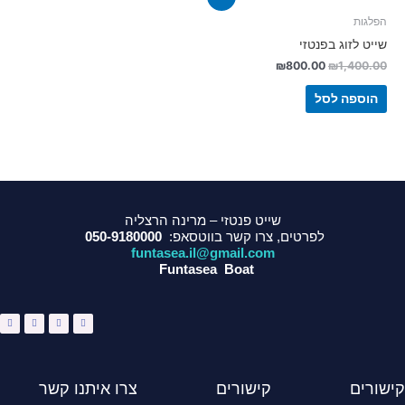
הפלגות
שייט לזוג בפנטזי
₪
800.00
₪
1,400.00
הוספה לסל
שייט פנטזי – מרינה הרצליה
לפרטים, צרו קשר בווטסאפ:
050-9180000
funtasea.il@gmail.com
Funtasea Boat
W
I
Y
F
h
n
o
a
a
s
u
c
t
t
t
e
s
a
u
b
a
g
b
o
p
r
e
o
p
a
k
m
-
f
קישורים
קישורים
צרו איתנו קשר