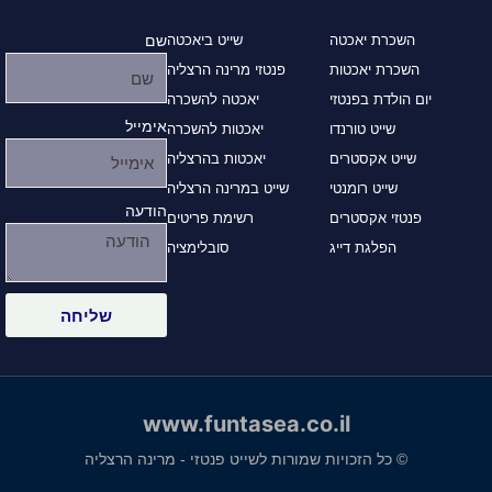
השכרת יאכטה
שייט ביאכטה
שם
השכרת יאכטות
פנטזי מרינה הרצליה
יום הולדת בפנטזי
יאכטה להשכרה
אימייל
שייט טורנדו
יאכטות להשכרה
שייט אקסטרים
יאכטות בהרצליה
שייט רומנטי
שייט במרינה הרצליה
הודעה
פנטזי אקסטרים
רשימת פריטים
הפלגת דייג
סובלימציה
שליחה
www.funtasea.co.il
© כל הזכויות שמורות לשייט פנטזי - מרינה הרצליה