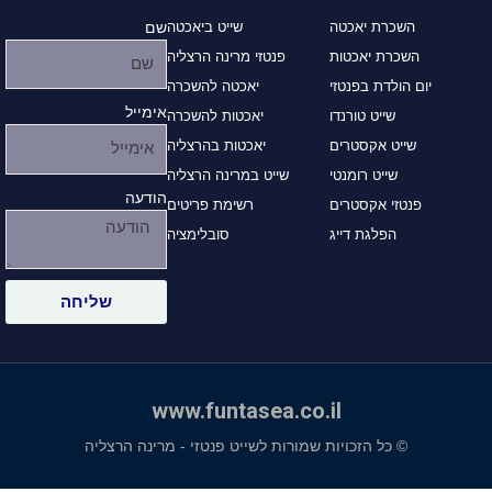
השכרת יאכטה
שייט ביאכטה
שם
השכרת יאכטות
פנטזי מרינה הרצליה
יום הולדת בפנטזי
יאכטה להשכרה
אימייל
שייט טורנדו
יאכטות להשכרה
שייט אקסטרים
יאכטות בהרצליה
שייט רומנטי
שייט במרינה הרצליה
הודעה
פנטזי אקסטרים
רשימת פריטים
הפלגת דייג
סובלימציה
שליחה
www.funtasea.co.il
© כל הזכויות שמורות לשייט פנטזי - מרינה הרצליה