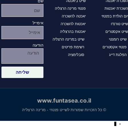
השכרת יאכטה
שייט ביאכטה
שם
השכרת יאכטות
פנטזי מרינה הרצליה
יום הולדת בפנטזי
יאכטה להשכרה
אימייל
שייט טורנדו
יאכטות להשכרה
שייט אקסטרים
יאכטות בהרצליה
שייט רומנטי
שייט במרינה הרצליה
הודעה
פנטזי אקסטרים
רשימת פריטים
הפלגת דייג
סובלימציה
שליחה
www.funtasea.co.il
© כל הזכויות שמורות לשייט פנטזי - מרינה הרצליה
↓