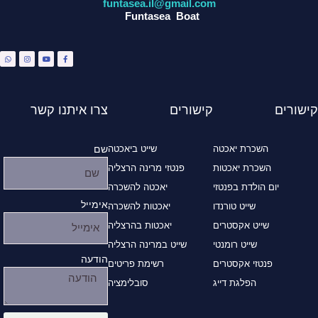
funtasea.il@gmail.com
Funtasea Boat
W
I
Y
F
h
n
o
a
a
s
u
c
t
t
t
e
s
a
u
b
a
g
b
o
p
r
e
o
p
a
k
m
-
f
קישורים
קישורים
צרו איתנו קשר
השכרת יאכטה
שייט ביאכטה
שם
השכרת יאכטות
פנטזי מרינה הרצליה
יום הולדת בפנטזי
יאכטה להשכרה
אימייל
שייט טורנדו
יאכטות להשכרה
שייט אקסטרים
יאכטות בהרצליה
שייט רומנטי
שייט במרינה הרצליה
הודעה
פנטזי אקסטרים
רשימת פריטים
הפלגת דייג
סובלימציה