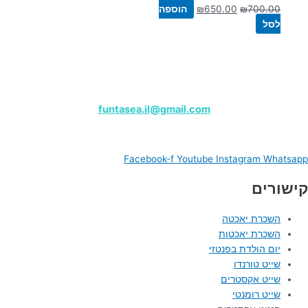
700.00
₪
650.00
₪
הוספה
לסל
שייט פנטזי – מרינה הרצליה
לפרטים, צרו קשר בווטסאפ:
050-9180000
funtasea.il@gmail.com
Funtasea Boat
Facebook-f
Youtube
Instagram
Whatsapp
קישורים
השכרת יאכטה
השכרת יאכטות
יום הולדת בפנטזי
שייט טורנדו
שייט אקסטרים
שייט רומנטי