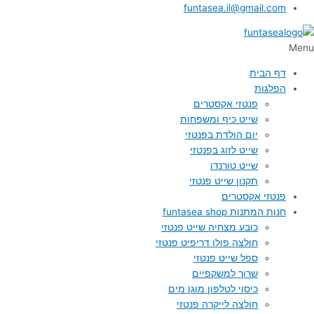
funtasea.il@gmail.com
Menu
דף הבית
הפלגות
פנטזי אקסטרים
שייט כיף ומשפחות
יום הולדת בפנטזי
שייט לזוג בפנטזי
שייט טורנדו
תקנון שייט פנטזי
פנטזי אקסטרים
חנות המתנות funtasea shop
כובע מצחיה שייט פנטזי
חולצה פולו דריפיט פנטזי
ספל שייט פנטזי
שרוך למשקפיים
כיסוי לטלפון מוגן מים
חולצה לייקרה פנטזי