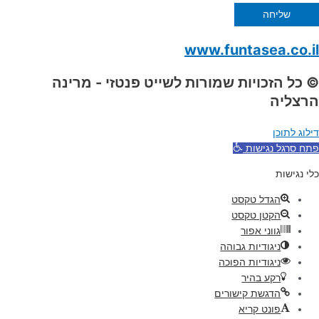
שליחה
www.funtasea.co.il
© כל הזכויות שמורות לשייט פנטזי - מרינה
הרצליה
דילוג לתוכן
פתח סרגל נגישות
כלי נגישות
הגדל טקסט
הקטן טקסט
גווני אפור
ניגודיות גבוהה
ניגודיות הפוכה
רקע בהיר
הדגשת קישורים
פונט קריא