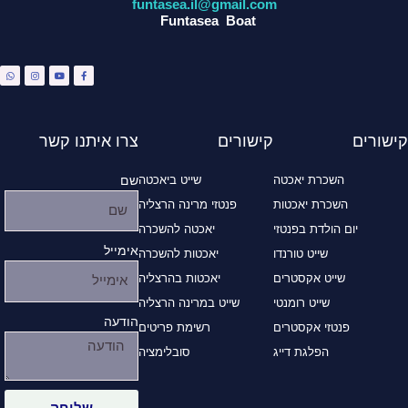
funtasea.il@gmail.com
Funtasea Boat
W
I
Y
F
h
n
o
a
a
s
u
c
t
t
t
e
s
a
u
b
a
g
b
o
p
r
e
o
p
a
k
m
-
f
קישורים
קישורים
צרו איתנו קשר
השכרת יאכטה
שייט ביאכטה
שם
השכרת יאכטות
פנטזי מרינה הרצליה
יום הולדת בפנטזי
יאכטה להשכרה
אימייל
שייט טורנדו
יאכטות להשכרה
שייט אקסטרים
יאכטות בהרצליה
שייט רומנטי
שייט במרינה הרצליה
הודעה
פנטזי אקסטרים
רשימת פריטים
הפלגת דייג
סובלימציה
שליחה