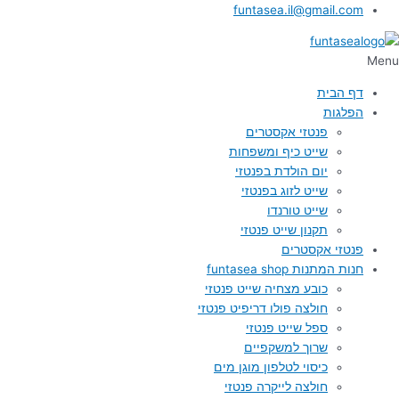
funtasea.il@gmail.com
Menu
דף הבית
הפלגות
פנטזי אקסטרים
שייט כיף ומשפחות
יום הולדת בפנטזי
שייט לזוג בפנטזי
שייט טורנדו
תקנון שייט פנטזי
פנטזי אקסטרים
חנות המתנות funtasea shop
כובע מצחיה שייט פנטזי
חולצה פולו דריפיט פנטזי
ספל שייט פנטזי
שרוך למשקפיים
כיסוי לטלפון מוגן מים
חולצה לייקרה פנטזי