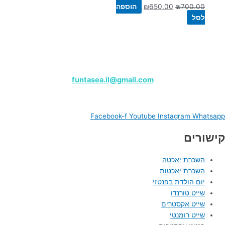
700.00
₪
650.00
₪
הוספה
לסל
שייט פנטזי – מרינה הרצליה
לפרטים, צרו קשר בווטסאפ:
050-9180000
funtasea.il@gmail.com
Funtasea Boat
Facebook-f
Youtube
Instagram
Whatsapp
קישורים
השכרת יאכטה
השכרת יאכטות
יום הולדת בפנטזי
שייט טורנדו
שייט אקסטרים
שייט רומנטי