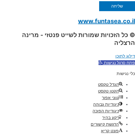
שליחה
www.funtasea.co.il
© כל הזכויות שמורות לשייט פנטזי - מרינה
הרצליה
דילוג לתוכן
פתח סרגל נגישות
כלי נגישות
הגדל טקסט
הקטן טקסט
גווני אפור
ניגודיות גבוהה
ניגודיות הפוכה
רקע בהיר
הדגשת קישורים
פונט קריא