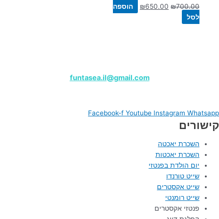
700.00
₪
650.00
₪
הוספה
לסל
שייט פנטזי – מרינה הרצליה
לפרטים, צרו קשר בווטסאפ:
050-9180000
funtasea.il@gmail.com
Funtasea Boat
Facebook-f
Youtube
Instagram
Whatsapp
קישורים
השכרת יאכטה
השכרת יאכטות
יום הולדת בפנטזי
שייט טורנדו
שייט אקסטרים
שייט רומנטי
פנטזי אקסטרים