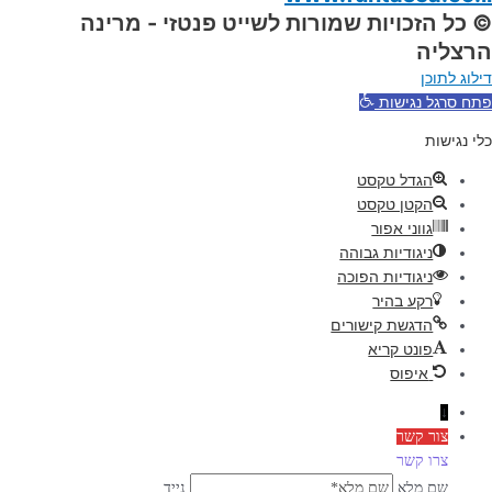
© כל הזכויות שמורות לשייט פנטזי - מרינה
הרצליה
דילוג לתוכן
פתח סרגל נגישות
כלי נגישות
הגדל טקסט
הקטן טקסט
גווני אפור
ניגודיות גבוהה
ניגודיות הפוכה
רקע בהיר
הדגשת קישורים
פונט קריא
איפוס
↓
צור קשר
צרו קשר
שם מלא
נייד