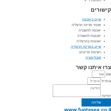
הפלגת דייג
קישורים
שייט ביאכטה
פנטזי מרינה הרצליה
יאכטה להשכרה
יאכטות להשכרה
יאכטות בהרצליה
שייט במרינה הרצליה
רשימת פריטים
סובלימציה
צרו איתנו קשר
שם
אימייל
הודעה
שליחה
www.funtasea.co.il