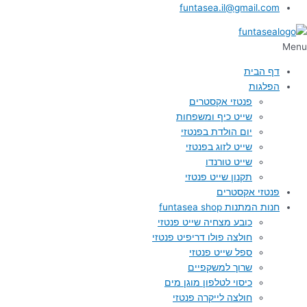
funtasea.il@gmail.com
Menu
דף הבית
הפלגות
פנטזי אקסטרים
שייט כיף ומשפחות
יום הולדת בפנטזי
שייט לזוג בפנטזי
שייט טורנדו
תקנון שייט פנטזי
פנטזי אקסטרים
חנות המתנות funtasea shop
כובע מצחיה שייט פנטזי
חולצה פולו דריפיט פנטזי
ספל שייט פנטזי
שרוך למשקפיים
כיסוי לטלפון מוגן מים
חולצה לייקרה פנטזי