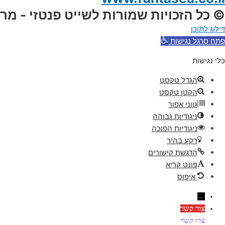
© כל הזכויות שמורות לשייט פנטזי - מר
דילוג לתוכן
פתח סרגל נגישות
כלי נגישות
הגדל טקסט
הקטן טקסט
גווני אפור
ניגודיות גבוהה
ניגודיות הפוכה
רקע בהיר
הדגשת קישורים
פונט קריא
איפוס
←
צור קשר
צרו קשר