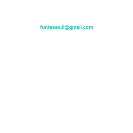
שייט פנטזי – מרינה הרצליה
לפרטים, צרו קשר בווטסאפ:
050-9180000
funtasea.il@gmail.com
Funtasea Boat