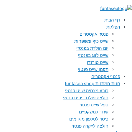
דף הבית
הפלגות
פנטזי אקסטרים
שייט כיף ומשפחות
יום הולדת בפנטזי
שייט לזוג בפנטזי
שייט טורנדו
תקנון שייט פנטזי
פנטזי אקסטרים
חנות המתנות funtasea shop
כובע מצחיה שייט פנטזי
חולצה פולו דריפיט פנטזי
ספל שייט פנטזי
שרוך למשקפיים
כיסוי לטלפון מוגן מים
חולצה לייקרה פנטזי