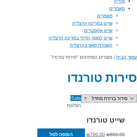
גלריה
מאמרים
מאמרים
שייט במרינה הרצליה
שייט אקסטרים
שייט למגזר הדתי במרינה הרצליה
השכרת סאפ בהרצליה
עמוד הבית
/ מוצרים המתויגים “סירות טורנדו”
סירות טורנדו
Sale!
הפלגות
שייט טורנדו
800.00
₪
700.00
₪
הוספה לסל