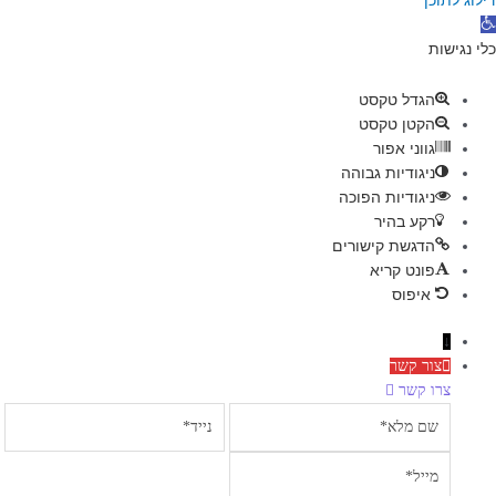
דילוג לתוכן
תח
רגל
כלי נגישות
גישות
הגדל טקסט
הקטן טקסט
גווני אפור
ניגודיות גבוהה
ניגודיות הפוכה
רקע בהיר
הדגשת קישורים
פונט קריא
איפוס
↓
צור קשר
צרו קשר
שם
נייד
מלא
מייל
הודעה