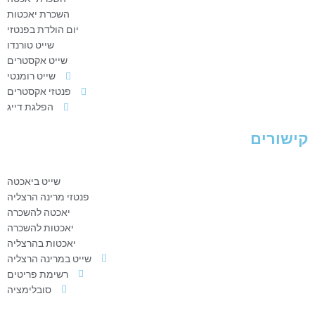
p
r
e
o
השכרת יאכטות
p
a
k
יום הולדת בפנטזי
m
-
שייט טורנדו
f
שייט אקסטרים
שייט רומנטי
פנטזי אקסטרים
הפלגת דייג
קישורים
שייט ביאכטה
פנטזי מרינה הרצליה
יאכטה להשכרה
יאכטות להשכרה
יאכטות בהרצליה
שייט במרינה הרצליה
רשימת פריטים
סובלימציה