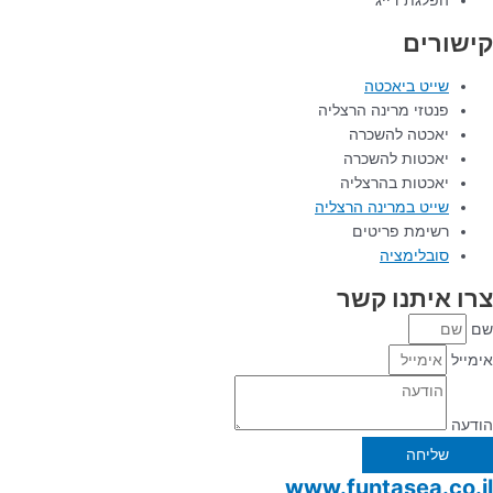
הפלגת דייג
קישורים
שייט ביאכטה
פנטזי מרינה הרצליה
יאכטה להשכרה
יאכטות להשכרה
יאכטות בהרצליה
שייט במרינה הרצליה
רשימת פריטים
סובלימציה
צרו איתנו קשר
שם
אימייל
הודעה
שליחה
www.funtasea.co.il