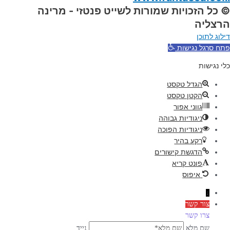
© כל הזכויות שמורות לשייט פנטזי - מרינה
הרצליה
דילוג לתוכן
פתח סרגל נגישות
כלי נגישות
הגדל טקסט
הקטן טקסט
גווני אפור
ניגודיות גבוהה
ניגודיות הפוכה
רקע בהיר
הדגשת קישורים
פונט קריא
איפוס
↓
צור קשר
צרו קשר
שם מלא
נייד