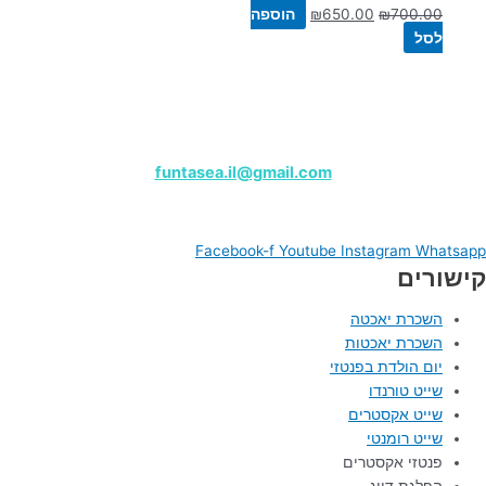
700.00
₪
650.00
₪
הוספה
לסל
שייט פנטזי – מרינה הרצליה
לפרטים, צרו קשר בווטסאפ:
050-9180000
funtasea.il@gmail.com
Funtasea Boat
Facebook-f
Youtube
Instagram
Whatsapp
קישורים
השכרת יאכטה
השכרת יאכטות
יום הולדת בפנטזי
שייט טורנדו
שייט אקסטרים
שייט רומנטי
פנטזי אקסטרים