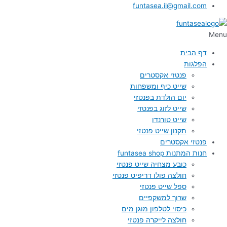
funtasea.il@gmail.com
Menu
דף הבית
הפלגות
פנטזי אקסטרים
שייט כיף ומשפחות
יום הולדת בפנטזי
שייט לזוג בפנטזי
שייט טורנדו
תקנון שייט פנטזי
פנטזי אקסטרים
חנות המתנות funtasea shop
כובע מצחיה שייט פנטזי
חולצה פולו דריפיט פנטזי
ספל שייט פנטזי
שרוך למשקפיים
כיסוי לטלפון מוגן מים
חולצה לייקרה פנטזי