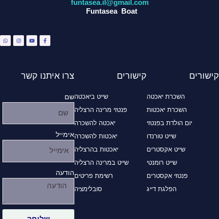
funtasea.il@gmail.com
Funtasea Boat
W
I
Y
F
h
n
o
a
a
s
u
c
t
t
t
e
s
a
u
b
a
g
b
o
p
r
e
o
p
a
k
m
-
f
קישורים
קישורים
צרו איתנו קשר
השכרת יאכטה
שייט ביאכטה
שם
השכרת יאכטות
פנטזי מרינה הרצליה
יום הולדת בפנטזי
יאכטה להשכרה
אימייל
שייט טורנדו
יאכטות להשכרה
שייט אקסטרים
יאכטות בהרצליה
שייט רומנטי
שייט במרינה הרצליה
הודעה
פנטזי אקסטרים
רשימת פריטים
הפלגת דייג
סובלימציה
שליחה