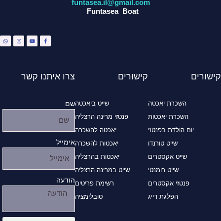
funtasea.il@gmail.com
Funtasea Boat
W
I
Y
F
h
n
o
a
a
s
u
c
t
t
t
e
s
a
u
b
a
g
b
o
p
r
e
o
p
a
k
m
-
f
קישורים
קישורים
צרו איתנו קשר
השכרת יאכטה
שייט ביאכטה
שם
השכרת יאכטות
פנטזי מרינה הרצליה
יום הולדת בפנטזי
יאכטה להשכרה
אימייל
שייט טורנדו
יאכטות להשכרה
שייט אקסטרים
יאכטות בהרצליה
שייט רומנטי
שייט במרינה הרצליה
הודעה
פנטזי אקסטרים
רשימת פריטים
הפלגת דייג
סובלימציה