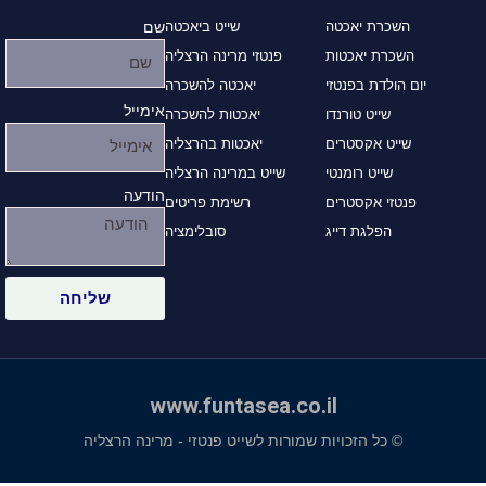
השכרת יאכטה
שייט ביאכטה
שם
השכרת יאכטות
פנטזי מרינה הרצליה
יום הולדת בפנטזי
יאכטה להשכרה
אימייל
שייט טורנדו
יאכטות להשכרה
שייט אקסטרים
יאכטות בהרצליה
שייט רומנטי
שייט במרינה הרצליה
הודעה
פנטזי אקסטרים
רשימת פריטים
הפלגת דייג
סובלימציה
שליחה
www.funtasea.co.il
© כל הזכויות שמורות לשייט פנטזי - מרינה הרצליה