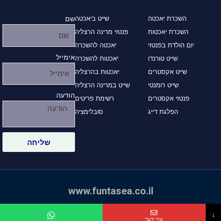
השכרת יאכטה
שייט ביאכטה
שם
השכרת יאכטות
פנטזי מרינה הרצליה
יום הולדת בפנטזי
יאכטה להשכרה
אימייל
שייט טורנדו
יאכטות להשכרה
שייט אקסטרים
יאכטות בהרצליה
שייט רומנטי
שייט במרינה הרצליה
הודעה
פנטזי אקסטרים
רשימת פריטים
הפלגת דייג
סובלימציה
שליחה
www.funtasea.co.il
© כל הזכויות שמורות לשייט פנטזי - מרינה הרצליה
שם מלא
↓
צור קשר