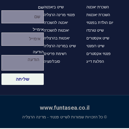
השכרת יאכטה
שייט ביאכטה
שם
השכרת יאכטות
פנטזי מרינה הרצליה
יום הולדת בפנטזי
יאכטה להשכרה
אימייל
שייט טורנדו
יאכטות להשכרה
שייט אקסטרים
יאכטות בהרצליה
שייט רומנטי
שייט במרינה הרצליה
הודעה
פנטזי אקסטרים
רשימת פריטים
הפלגת דייג
סובלימציה
שליחה
www.funtasea.co.il
© כל הזכויות שמורות לשייט פנטזי - מרינה הרצליה