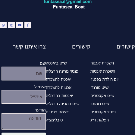
funtasea.il@gmail.com
Funtasea Boat
W
I
Y
F
h
n
o
a
a
s
u
c
t
t
t
e
s
a
u
b
a
g
b
o
p
r
e
o
p
a
k
m
-
f
קישורים
קישורים
צרו איתנו קשר
השכרת יאכטה
שייט ביאכטה
שם
השכרת יאכטות
פנטזי מרינה הרצליה
יום הולדת בפנטזי
יאכטה להשכרה
אימייל
שייט טורנדו
יאכטות להשכרה
שייט אקסטרים
יאכטות בהרצליה
שייט רומנטי
שייט במרינה הרצליה
הודעה
פנטזי אקסטרים
רשימת פריטים
הפלגת דייג
סובלימציה