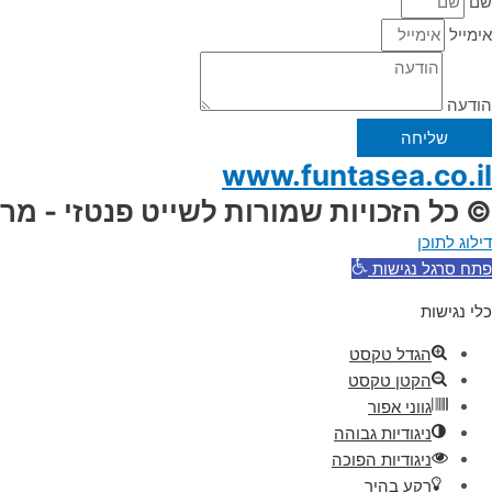
שם
אימייל
הודעה
שליחה
www.funtasea.co.il
© כל הזכויות שמורות לשייט פנטזי - מר
דילוג לתוכן
פתח סרגל נגישות
כלי נגישות
הגדל טקסט
הקטן טקסט
גווני אפור
ניגודיות גבוהה
ניגודיות הפוכה
רקע בהיר