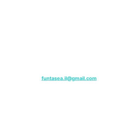
שייט פנטזי – מרינה הרצליה
לפרטים, צרו קשר בווטסאפ:
050-9180000
funtasea.il@gmail.com
Funtasea Boat