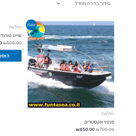
Sale!
הפלגות
שייט טורנדו
0
₪
800.00
הוספ
הפלגות
פנטזי אקסטרים
₪
650.00
₪
700.00