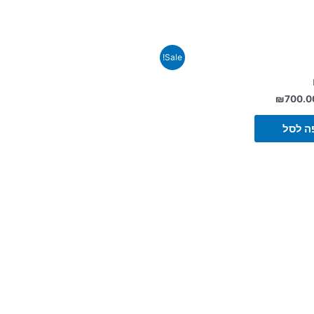
Sale!
₪
700.0
ה לסל