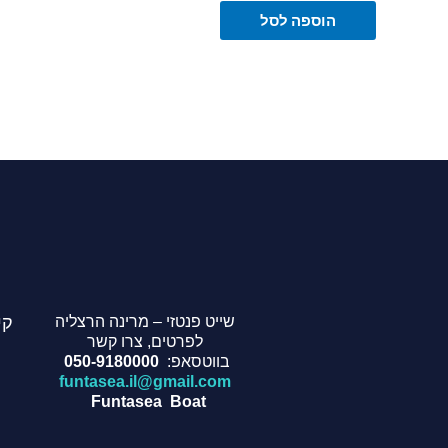
הוספה לסל
שייט פנטזי – מרינה הרצליה
קי
לפרטים, צרו קשר
בווטסאפ:
050-9180000
funtasea.il@gmail.com
Funtasea Boat
W
I
Y
F