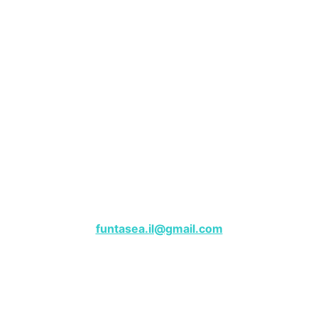
שייט פנטזי – מרינה הרצליה
לפרטים, צרו קשר בווטסאפ:
050-9180000
funtasea.il@gmail.com
Funtasea Boat