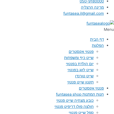
050-9180000
מרינה הרצליה
funtasea.il@gmail.com
Menu
דף הבית
הפלגות
פנטזי אקסטרים
שייט כיף ומשפחות
יום הולדת בפנטזי
שייט לזוג בפנטזי
שייט טורנדו
תקנון שייט פנטזי
פנטזי אקסטרים
חנות המתנות funtasea shop
כובע מצחיה שייט פנטזי
חולצה פולו דריפיט פנטזי
ספל שייט פנטזי