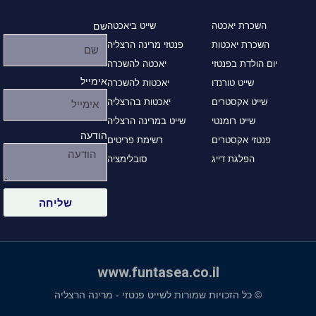
השכרת יאכטה
שייט ביאכטה
שם
השכרת יאכטות
פנטזי מרינה הרצליה
יום הולדת בפנטזי
יאכטה להשכרה
אימייל
שייט טורנדו
יאכטות להשכרה
שייט אקסטרים
יאכטות בהרצליה
שייט רומנטי
שייט במרינה הרצליה
הודעה
פנטזי אקסטרים
רשימת פריטים
הפלגת דייג
סובלימציה
שליחה
www.funtasea.co.il
© כל הזכויות שמורות לשייט פנטזי - מרינה הרצליה