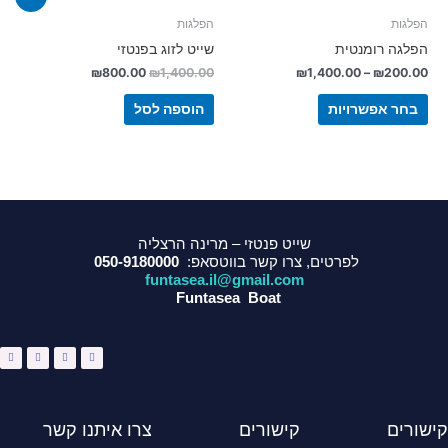
הפלגות
הפלגות
הפלגה רומנטית
שייט לזוג בפנטזי
₪
800.00
₪
1,400.00
₪
1,400.00
–
₪
200.00
בחר אפשרויות
הוספה לסל
שייט פנטזי – מרינה הרצליה
לפרטים, צרו קשר בווטסאפ:
050-9180000
funtasea.il@gmail.com
Funtasea Boat
W
I
Y
F
h
n
o
a
a
s
u
c
t
t
t
e
s
a
u
b
a
g
b
o
p
r
e
o
p
a
k
m
-
f
קישורים
קישורים
צרו איתנו קשר