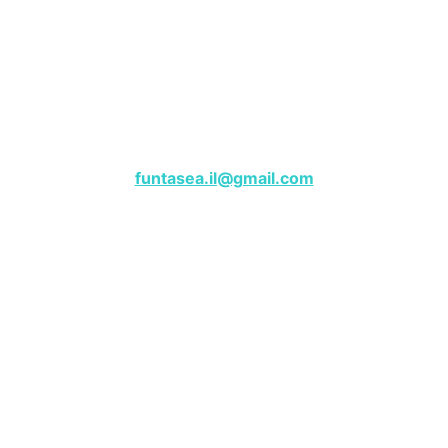
שייט פנטזי – מרינה הרצליה
לפרטים, צרו קשר בווטסאפ:
050-9180000
funtasea.il@gmail.com
Funtasea Boat