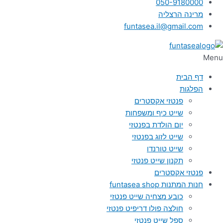
050-9180000
מרינה הרצליה
funtasea.il@gmail.com
Menu
דף הבית
הפלגות
פנטזי אקסטרים
שייט כיף ומשפחות
יום הולדת בפנטזי
שייט לזוג בפנטזי
שייט טורנדו
תקנון שייט פנטזי
פנטזי אקסטרים
חנות המתנות funtasea shop
כובע מצחיה שייט פנטזי
חולצה פולו דריפיט פנטזי
ספל שייט פנטזי