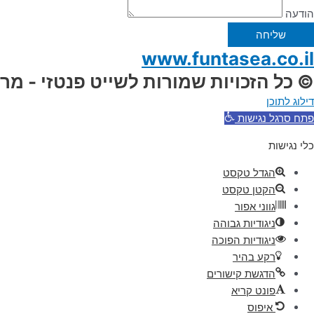
הודעה
שליחה
www.funtasea.co.il
© כל הזכויות שמורות לשייט פנטזי - מר
דילוג לתוכן
פתח סרגל נגישות
כלי נגישות
הגדל טקסט
הקטן טקסט
גווני אפור
ניגודיות גבוהה
ניגודיות הפוכה
רקע בהיר
הדגשת קישורים
פונט קריא
איפוס