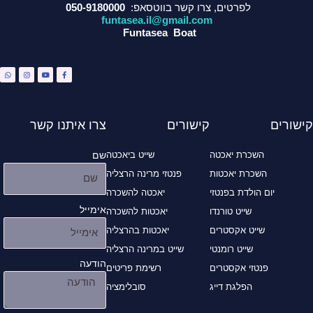
לפרטים, צרו קשר בווטסאפ:
050-9180000
funtasea.il@gmail.com
Funtasea Boat
W
I
Y
F
h
n
o
a
a
s
u
c
t
t
t
e
s
a
u
b
a
g
b
o
p
r
e
o
p
a
k
m
-
f
קישורים
קישורים
צרו איתנו קשר
השכרת יאכטה
שייט ביאכטה
שם
השכרת יאכטות
פנטזי מרינה הרצליה
יום הולדת בפנטזי
יאכטה להשכרה
אימייל
שייט טורנדו
יאכטות להשכרה
שייט אקסטרים
יאכטות בהרצליה
שייט רומנטי
שייט במרינה הרצליה
הודעה
פנטזי אקסטרים
רשימת פריטים
הפלגת דייג
סובלימציה