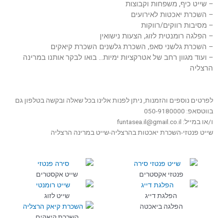
– שייט כיף, משפחות וקבוצות
– השכרת יאכטות לאירועים
– מסיבות רווקים/רווקות
– הפלגה רומנטית לזוג, הצעות נישואין
– השכרת גלשני סאפ, השכרת גלשנים השכרת קיאקים
– ועוד מגוון רחב של אטרקציות ימיות… בואו לבקר אותנו במרינה
הרצליה
לפרטים נוספים והזמנות, ניתן לפנות אלינו בכל שאלה ובקשה בטלפון גם
בווטסאפ: 050-9180000
ו/או במייל: funtasea.il@gmail.co.il
שייט פנטזי-השכרת יאכטות בהרצליה-שייט במרינה הרצליה
פנטזי אקסטרים
שייט אקסטרים
הפלגת דייג
שייט לזוג
הפלגה ביאכטה
השכרת קיאקים