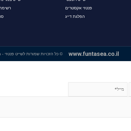
פנטזי אקסטרים
רשימת 
הפלגת דייג
סו
www.funtasea.co.il
© כל הזכויות שמורות לשייט פנטזי - 
מייל
הודעה