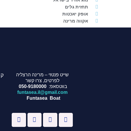
תחזית גלים
אופק יאכטות
אקווה מרינה
שייט פנטזי – מרינה הרצליה
קי
לפרטים, צרו קשר
בווטסאפ:
050-9180000
funtasea.il@gmail.com
Funtasea Boat
W
I
Y
F
h
n
o
a
a
s
u
c
t
t
t
e