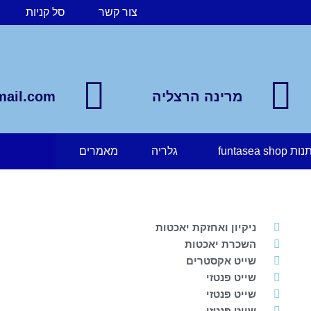
צור קשר
סל קניות
מרינה הרצליה
mail.com
funtasea 
גלריה
מאמרים
ניקיון ואחזקת יאכטות
השכרת יאכטות
שייט אקסטרים
שייט פנטזי
שייט פנטזי
שייט פנטזי